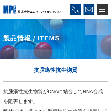
製品情報 / ITEMS
抗腫瘍性抗生物質
抗腫瘍性抗生物質が
DNA
に結合して
RNA
合成
を阻害します。